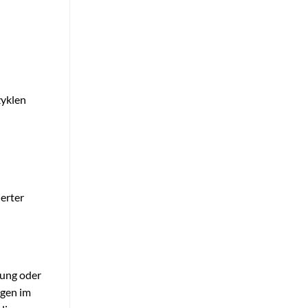
zyklen
erter
zung oder
ngen im