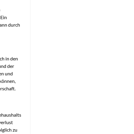
e
 Ein
ann durch
ch in den
und der
gen und
 können,
rschaft.
iehaushalts
verlust
lglich zu