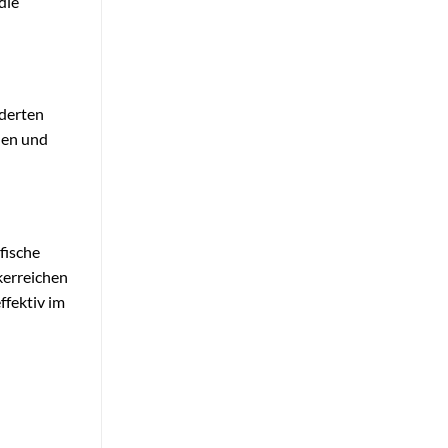
die
nderten
nen und
fische
kerreichen
ffektiv im