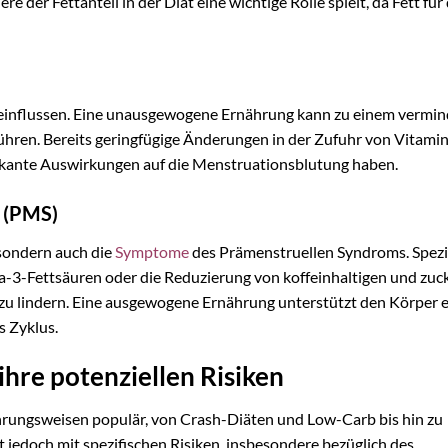
 der Fettanteil in der Diät eine wichtige Rolle spielt, da Fett für 
eeinflussen. Eine unausgewogene Ernährung kann zu einem vermi
ühren. Bereits geringfügige Änderungen in der Zufuhr von Vitami
fikante Auswirkungen auf die Menstruationsblutung haben.
 (PMS)
 sondern auch die
Symptome
des Prämenstruellen Syndroms. Spezi
3-Fettsäuren oder die Reduzierung von koffeinhaltigen und zuc
u lindern. Eine ausgewogene Ernährung unterstützt den Körper e
 Zyklus.
hre potenziellen Risiken
ährungsweisen populär, von Crash-Diäten und Low-Carb bis hin zu
edoch mit spezifischen Risiken, insbesondere bezüglich des