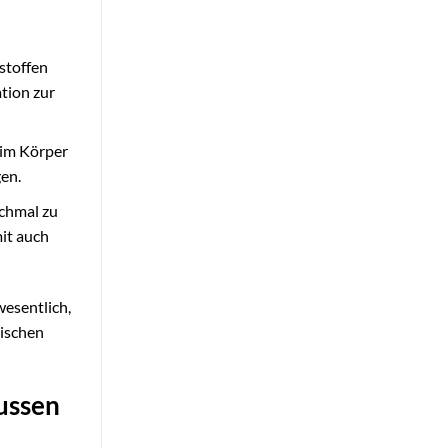
stoffen
tion zur
 im Körper
en.
nchmal zu
it auch
wesentlich,
nischen
ussen