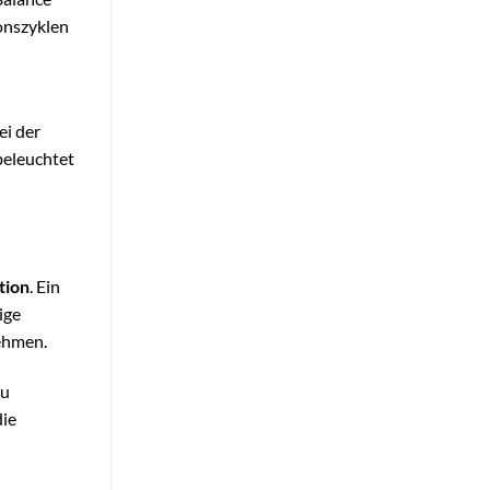
onszyklen
ei der
beleuchtet
tion
. Ein
ige
nehmen.
zu
die