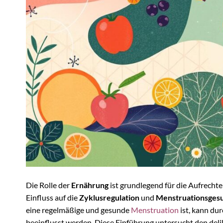
Die Rolle der
Ernährung
ist grundlegend für die Aufrecht
Einfluss auf die
Zyklusregulation
und
Menstruationsges
eine regelmäßige und gesunde
Menstruation
ist, kann du
beeinflusst werden. Diese Einführung untersucht den de