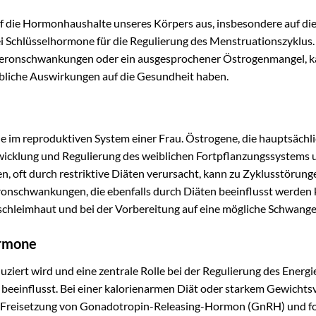
uf die Hormonhaushalte unseres Körpers aus, insbesondere auf di
 Schlüsselhormone für die Regulierung des Menstruationszyklus.
steronschwankungen oder ein ausgesprochener Östrogenmangel, k
bliche Auswirkungen auf die Gesundheit haben.
 im reproduktiven System einer Frau. Östrogene, die hauptsächli
ntwicklung und Regulierung des weiblichen Fortpflanzungssystems 
 oft durch restriktive Diäten verursacht, kann zu Zyklusstörun
onschwankungen, die ebenfalls durch Diäten beeinflusst werden
schleimhaut und bei der Vorbereitung auf eine mögliche Schwange
ormone
uziert wird und eine zentrale Rolle bei der Regulierung des Energ
 beeinflusst. Bei einer kalorienarmen Diät oder starkem Gewichts
der Freisetzung von Gonadotropin-Releasing-Hormon (GnRH) und fo